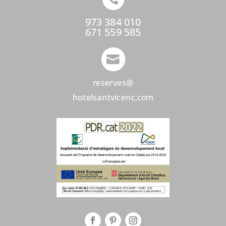
973 384 010
671 559 585

reserves@
hotelsantvicenc.com