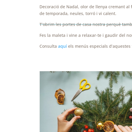
Decoració de Nadal, olor de llenya cremant al f
de temporada, neules, torró i vi calent.
T’obrim les portes de casa nostra perquè també
Fes la maleta i vine a relaxar-te i gaudir del n
Consulta
aquí
els menús especials d’aquestes 