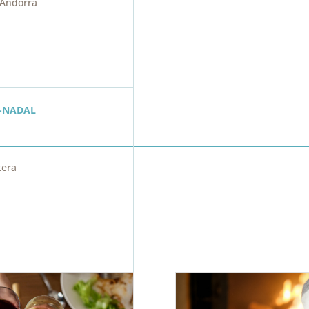
 Andorra
E-NADAL
tera