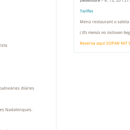
Desembre
– 6, 13, 20 i 27.
Tarifes
Menú restaurant o salet
( Els menús no inclouen beg
Reserva aquí SOPAR NIT
ista
balneàries diàries
estes Nadalenques.