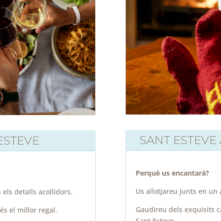
SANT ESTEVE 
ESTEVE
Perquè us encantarà?
Us allotjareu junts en un 
 els detalls acollidors.
Gaudireu dels exquisits c
s el millor regal.
Sant Esteve.