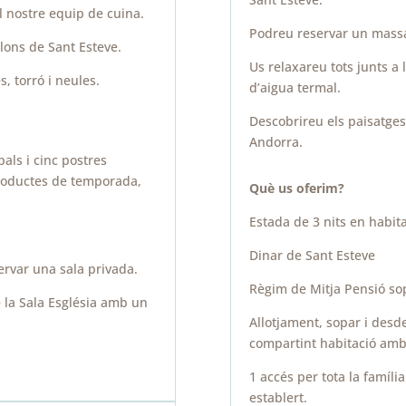
 nostre equip de cuina.
Podreu reservar un massa
elons de Sant Esteve.
Us relaxareu tots junts a 
, torró i neules.
d’aigua termal.
Descobrireu els paisatges 
Andorra.
als i cinc postres
roductes de temporada,
Què us oferim?
Estada de 3 nits en habit
Dinar de Sant Esteve
rvar una sala privada.
Règim de Mitja Pensió so
 la Sala Església amb un
Allotjament, sopar i desde
compartint habitació amb
1 accés per tota la família
establert.