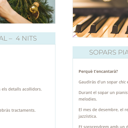
L – 4 NITS
SOPARS PI
Perquè t’encantarà?
Gaudiràs d’un sopar
chic
e
 els detalls acollidors.
Durant el sopar un piani
melodies.
El mes de desembre, el re
rebràs tractaments.
jazzística.
Et sorprendrem amb un de