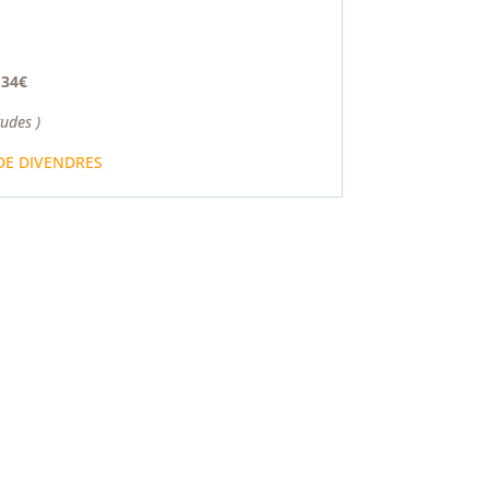
a
34€
udes )
 DE DIVENDRES