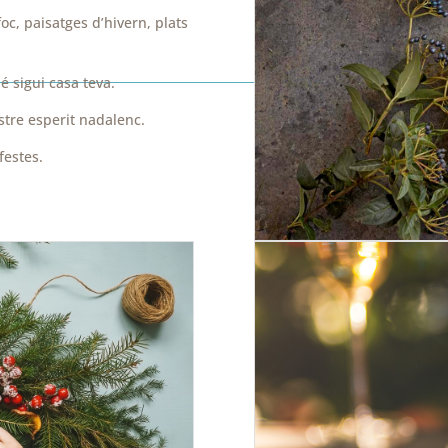
oc, paisatges d’hivern, plats
 sigui casa teva.
ostre esperit nadalenc.
festes.