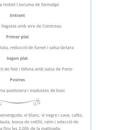
la mollet i escuma de formatge
Entrant
 llagosta amb aire de Cointreau
Primer plat
atata, reducció de fumet i salsa tàrtara
Segon plat
cit de foie i tòfona amb salsa de Porto
Postres
ema pastissera i maduixes de bosc
envinguda, vi blanc, vi negre i cava, c
afès,
aula, bossa de cotilló, raïm i selecció de
a fins les 2,00h de la matinada.