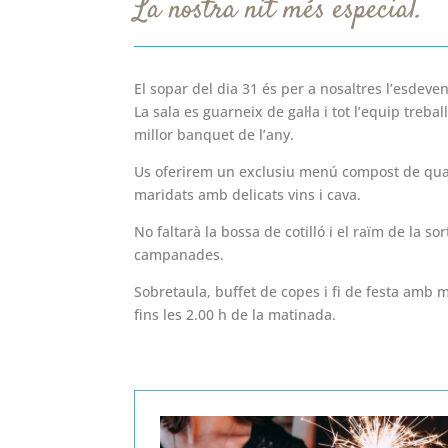
La nostra nit més especial.
El sopar del dia 31 és per a nosaltres l’esdeve
La sala es guarneix de gal·la i tot l’equip trebal
millor banquet de l’any.
Us oferirem un exclusiu menú compost de quatr
maridats amb delicats vins i cava.
No faltarà la bossa de cotilló i el raïm de la so
campanades.
Sobretaula, buffet de copes i fi de festa amb m
fins les 2.00 h de la matinada.