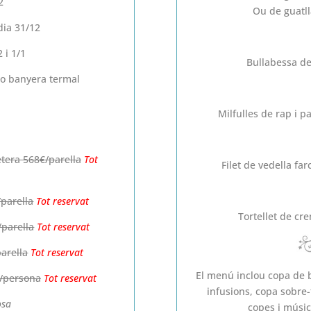
2
Ou de guatl
 dia 31/12
 i 1/1
Bullabessa de
r o banyera termal
Milfulles de rap i p
etera 568€/parella
Tot
Filet de vedella far
/parella
Tot reservat
Tortellet de cr
/parella
Tot reservat
arella
Tot reservat
El menú inclou copa de b
€/persona
Tot reservat
infusions, copa sobre-t
osa
copes i músic