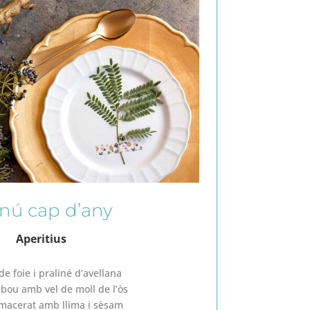
nú cap d’any
Aperitius
de foie i praliné d’avellana
 bou amb vel de moll de l’òs
 macerat amb llima i sèsam