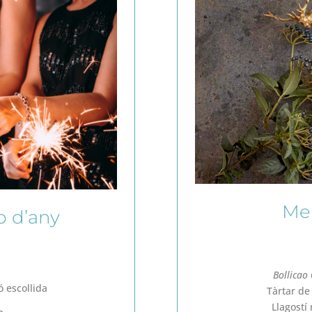
Me
p d’any
Bollicao
ó escollida
Tàrtar de
Llagostí