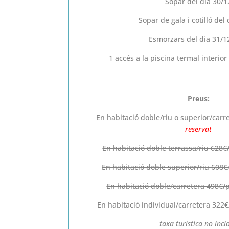
Sopar del dia 30/1
Sopar de gala i cotilló del
Esmorzars del dia 31/12
1 accés a la piscina termal interio
Preus:
En habitació doble/riu o superior/carr
reservat
En habitació doble terrassa/riu 628€
En habitació doble superior/riu 608€
En habitació doble/carretera 498€/p
En habitació individual/carretera 322
taxa turística no incl