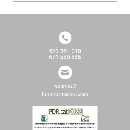

973 384 010
671 559 585

reserves@
hotelsantvicenc.com