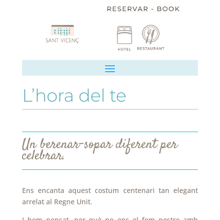
L’hora del te
Un berenar-sopar diferent per
celebrar.
Ens encanta aquest costum centenari tan elegant
arrelat al Regne Unit.
I hem pensat…per què no ens el fem nostre amb