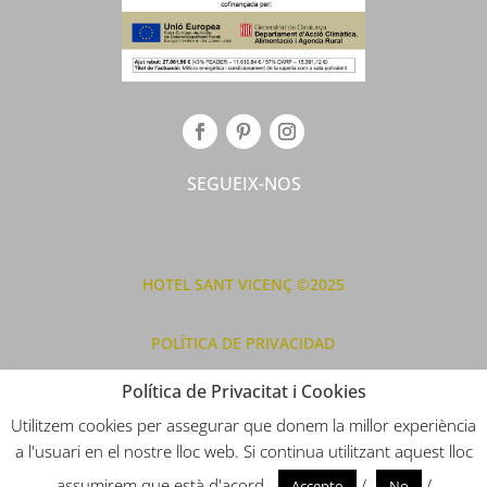
SEGUEIX-NOS
HOTEL SANT VICENÇ ©2025
POLÍTICA DE PRIVACIDAD
Política de Privacitat i Cookies
AVÍS LEGAL
Utilitzem cookies per assegurar que donem la millor experiència
a l'usuari en el nostre lloc web. Si continua utilitzant aquest lloc
POLÍTICA DE COOKIES
assumirem que està d'acord.
/
/
Accepto
No