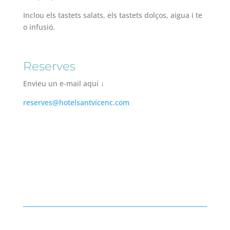
Inclou els tastets salats, els tastets dolços, aigua i te
o infusió.
Reserves
Envieu un e-mail aquí ↓
reserves@hotelsantvicenc.com