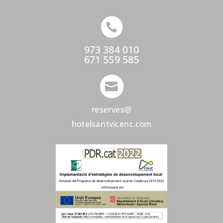

973 384 010
671 559 585

reserves@
hotelsantvicenc.com