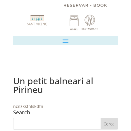
Un petit balneari al
Pirineu
ncñzksfñlskdfñ
Search