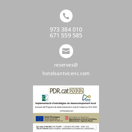

973 384 010
671 559 585

reserves@
hotelsantvicenc.com